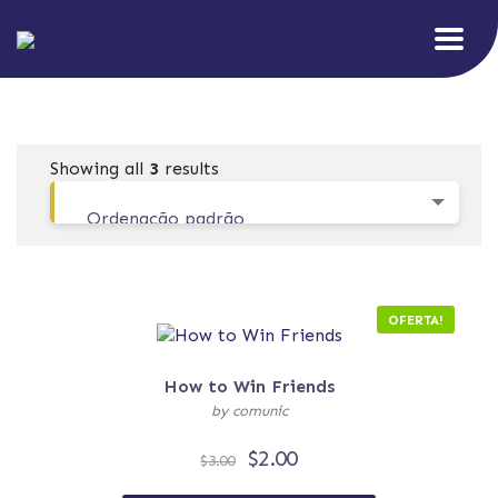
Showing all
3
results
Ordenação padrão
OFERTA!
How to Win Friends
by comunic
$
2.00
$
3.00