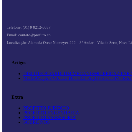
Telefone: (31) 9 8212-5087
Email: contato@profitto.co
Localização: Alameda Oscar Niemeyer, 222 – 3° Andar – Vila da Serra,
Nova L
Artigos
DISPUTE BOARD: UM MECANISMO EFICAZ PA
MUDANÇAS NA LEI DE LICITAÇÕES E CONTRAT
Extra
PROFITTO JURÍDICO
PROFITTO ENGENHARIA
PROFITTO ASSESSORIA
SOBRE NÓS