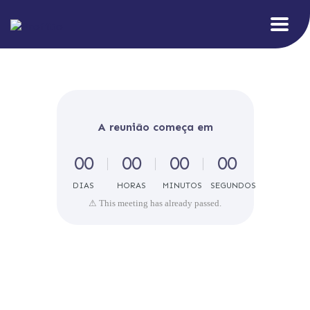
A reunião começa em
0
0
0
0
0
0
0
0
DIAS
HORAS
MINUTOS
SEGUNDOS
⚠ This meeting has already passed.