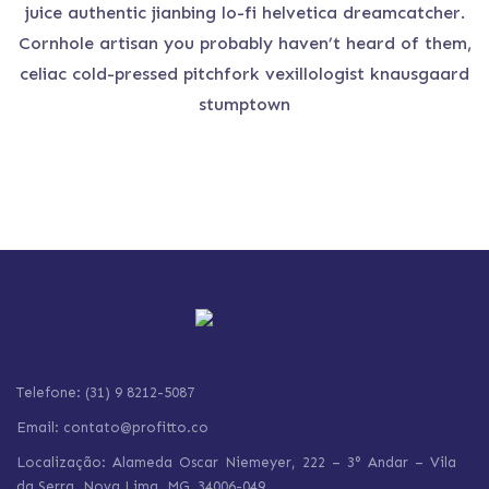
juice authentic jianbing lo-fi helvetica dreamcatcher.
Cornhole artisan you probably haven’t heard of them,
celiac cold-pressed pitchfork vexillologist knausgaard
stumptown
Telefone: (31) 9 8212-5087
Email: contato@profitto.co
Localização: Alameda Oscar Niemeyer, 222 – 3° Andar – Vila
da Serra,
Nova Lima,
MG, 34006-049